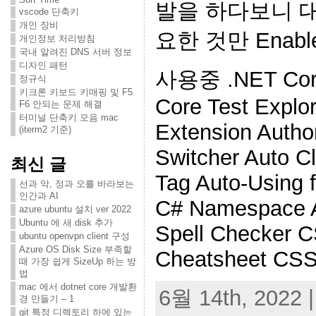
발을 하다보니 대부
vscode 단축키
개인 장비
요한 것만 Enab
개인정보 처리방침
국내 알려진 DNS 서버 정보
디자인 패턴
사용중 .NET Core
정규식
키크론 키보드 키매핑 및 F5
Core Test Explore
F6 안되는 문제 해결
터미널 단축키 모음 mac
Extension Auth
(iterm2 기준)
Switcher Auto C
최신 글
Tag Auto-Using 
선과 악, 정과 오를 바라보는
인간과 AI
C# Namespace A
azure ubuntu 설치 ver 2022
Ubuntu 에 새 disk 추가
Spell Checker 
ubuntu openvpn client 구성
Azure OS Disk Size 부족할
Cheatsheet CSS
때 가장 쉽게 SizeUp 하는 방
법
mac 에서 dotnet core 개발환
6월 14th, 2022 |
경 만들기 – 1
git 특정 디렉토리 하에 있는