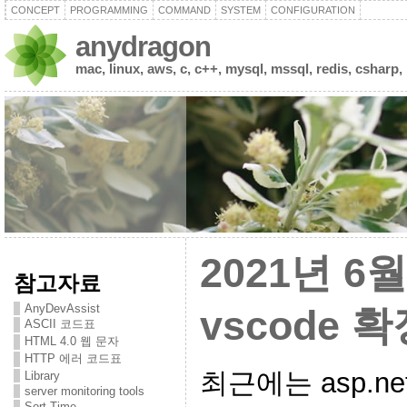
CONCEPT
PROGRAMMING
COMMAND
SYSTEM
CONFIGURATION
anydragon
mac, linux, aws, c, c++, mysql, mssql, redis, csharp,
2021년 6
참고자료
AnyDevAssist
vscode 
ASCII 코드표
HTML 4.0 웹 문자
HTTP 에러 코드표
최근에는 asp.ne
Library
server monitoring tools
Sort Time