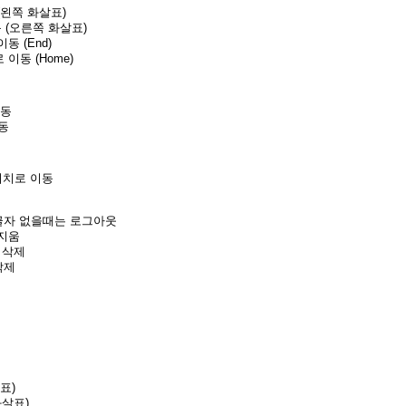
 (왼쪽 화살표)
이동 (오른쪽 화살표)
이동 (End)
 이동 (Home)
이동
이동
 위치로 이동
움, 글자 없을때는 로그아웃
 지움
어 삭제
삭제
살표)
 화살표)