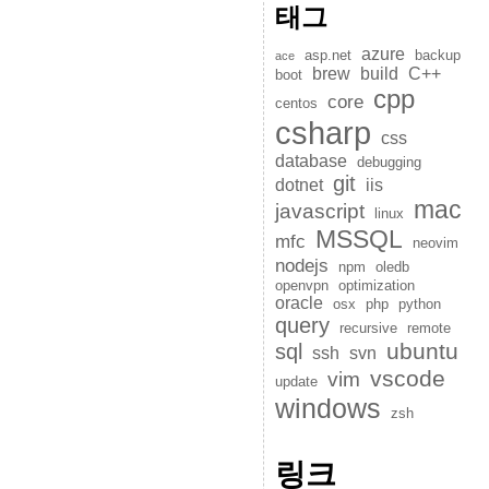
태그
azure
asp.net
backup
ace
brew
build
C++
boot
cpp
core
centos
csharp
css
database
debugging
git
dotnet
iis
mac
javascript
linux
MSSQL
mfc
neovim
nodejs
npm
oledb
openvpn
optimization
oracle
osx
php
python
query
recursive
remote
ubuntu
sql
ssh
svn
vscode
vim
update
windows
zsh
링크