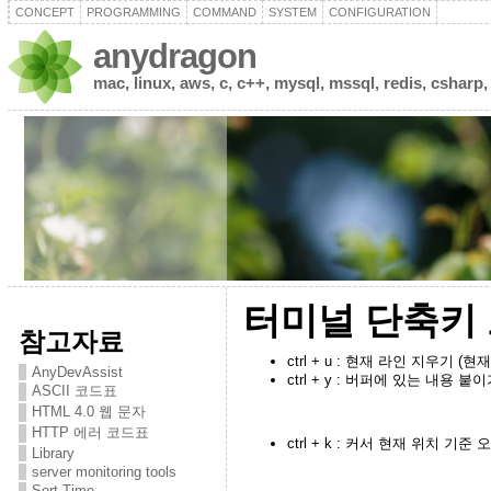
CONCEPT
PROGRAMMING
COMMAND
SYSTEM
CONFIGURATION
anydragon
mac, linux, aws, c, c++, mysql, mssql, redis, csharp,
터미널 단축키 모음
참고자료
ctrl + u : 현재 라인 지우기 
AnyDevAssist
ctrl + y : 버퍼에 있는 내용 
ASCII 코드표
HTML 4.0 웹 문자
HTTP 에러 코드표
ctrl + k : 커서 현재 위치 기
Library
server monitoring tools
Sort Time