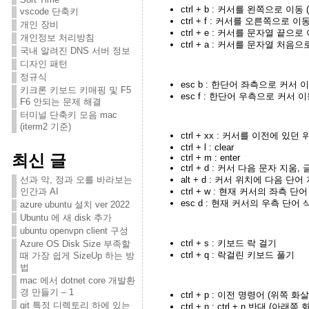
ctrl + b : 커서를 왼쪽으로 이동
vscode 단축키
ctrl + f : 커서를 오른쪽으로 
개인 장비
ctrl + e : 커서를 문자열 끝으로 
개인정보 처리방침
ctrl + a : 커서를 문자열 처음으로
국내 알려진 DNS 서버 정보
디자인 패턴
정규식
esc b : 한단어 좌측으로 커서 
키크론 키보드 키매핑 및 F5
esc f : 한단어 우측으로 커서 
F6 안되는 문제 해결
터미널 단축키 모음 mac
(iterm2 기준)
ctrl + xx : 커서를 이전에 있던
ctrl + l : clear
최신 글
ctrl + m : enter
ctrl + d : 커서 다음 문자 지
선과 악, 정과 오를 바라보는
alt + d : 커서 위치에 다음 단어
인간과 AI
ctrl + w : 현재 커서의 좌측 단
esc d : 현재 커서의 우측 단어 
azure ubuntu 설치 ver 2022
Ubuntu 에 새 disk 추가
ubuntu openvpn client 구성
ctrl + s : 키보드 락 걸기
Azure OS Disk Size 부족할
ctrl + q : 락걸린 키보드 풀기
때 가장 쉽게 SizeUp 하는 방
법
mac 에서 dotnet core 개발환
경 만들기 – 1
ctrl + p : 이전 명령어 (위쪽 화
git 특정 디렉토리 하에 있는
ctrl + n : ctrl + n 반대 (아래쪽