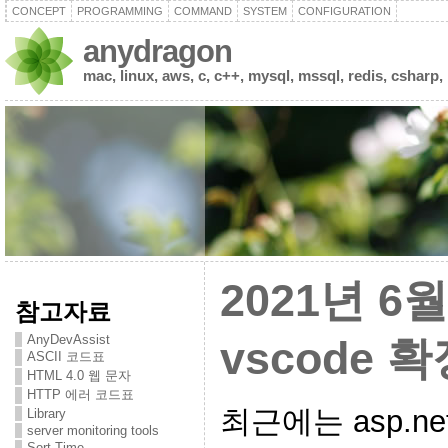
CONCEPT
PROGRAMMING
COMMAND
SYSTEM
CONFIGURATION
anydragon
mac, linux, aws, c, c++, mysql, mssql, redis, csharp,
2021년 6
참고자료
AnyDevAssist
vscode 
ASCII 코드표
HTML 4.0 웹 문자
HTTP 에러 코드표
최근에는 asp.ne
Library
server monitoring tools
Sort Time