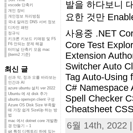
발을 하다보니 대부
vscode 단축키
개인 장비
요한 것만 Enab
개인정보 처리방침
국내 알려진 DNS 서버 정보
디자인 패턴
사용중 .NET Core
정규식
키크론 키보드 키매핑 및 F5
Core Test Explore
F6 안되는 문제 해결
터미널 단축키 모음 mac
Extension Auth
(iterm2 기준)
Switcher Auto C
최신 글
Tag Auto-Using 
선과 악, 정과 오를 바라보는
인간과 AI
C# Namespace A
azure ubuntu 설치 ver 2022
Ubuntu 에 새 disk 추가
Spell Checker 
ubuntu openvpn client 구성
Azure OS Disk Size 부족할
Cheatsheet CSS
때 가장 쉽게 SizeUp 하는 방
법
mac 에서 dotnet core 개발환
6월 14th, 2022 |
경 만들기 – 1
git 특정 디렉토리 하에 있는