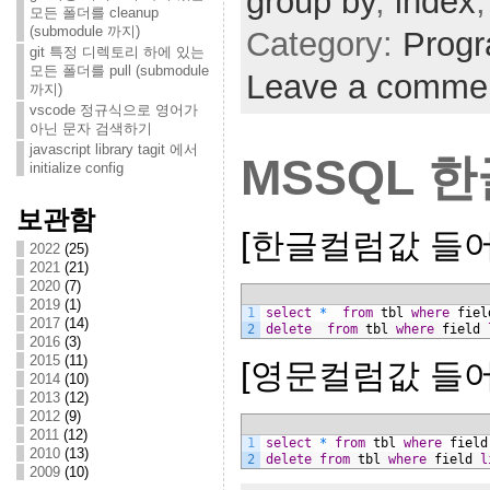
group by
,
index
모든 폴더를 cleanup
(submodule 까지)
Category:
Prog
git 특정 디렉토리 하에 있는
모든 폴더를 pull (submodule
Leave a comme
까지)
vscode 정규식으로 영어가
아닌 문자 검색하기
javascript library tagit 에서
MSSQL 
initialize config
보관함
[한글컬럼값 들어
2022
(25)
2021
(21)
2020
(7)
2019
(1)
1
select
*
from
tbl
where
fiel
2017
(14)
2
delete
from
tbl
where
field
2016
(3)
2015
(11)
[영문컬럼값 들어
2014
(10)
2013
(12)
2012
(9)
2011
(12)
1
select
*
from
tbl
where
field
2010
(13)
2
delete
from
tbl
where
field
l
2009
(10)