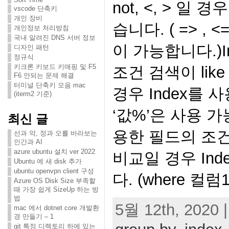
not, <, > 일 
vscode 단축키
개인 장비
습니다. ( => , <
개인정보 처리방침
국내 알려진 DNS 서버 정보
이 가능합니다.)
디자인 패턴
정규식
키크론 키보드 키매핑 및 F5
조건 검색이 like
F6 안되는 문제 해결
터미널 단축키 모음 mac
경우 Index를 사
(iterm2 기준)
‘값%’은 사용 가능
최신 글
용한 필드의 조
선과 악, 정과 오를 바라보는
인간과 AI
azure ubuntu 설치 ver 2022
비교일 경우 In
Ubuntu 에 새 disk 추가
ubuntu openvpn client 구성
다. (where 컬럼1
Azure OS Disk Size 부족할
때 가장 쉽게 SizeUp 하는 방
법
5월 12th, 2020 |
mac 에서 dotnet core 개발환
경 만들기 – 1
git 특정 디렉토리 하에 있는