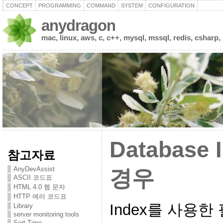
CONCEPT
PROGRAMMING
COMMAND
SYSTEM
CONFIGURATION
anydragon
mac, linux, aws, c, c++, mysql, mssql, redis, csharp,
Database
참고자료
AnyDevAssist
경우
ASCII 코드표
HTML 4.0 웹 문자
HTTP 에러 코드표
Index를 사용
Library
server monitoring tools
Sort Time