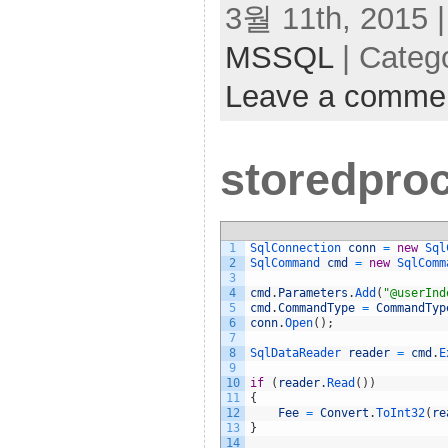
3월 11th, 2015 |
MSSQL
| Categ
Leave a comme
storedproc
1
SqlConnection 
conn
=
new
Sql
2
SqlCommand 
cmd
=
new
SqlComm
3
4
cmd
.
Parameters
.
Add
(
"@userInd
5
cmd
.
CommandType
=
CommandTyp
6
conn
.
Open
(
)
;
7
8
SqlDataReader 
reader
=
cmd
.
E
9
10
if
(
reader
.
Read
(
)
)
11
{
12
Fee
=
Convert
.
ToInt32
(
re
13
}
14