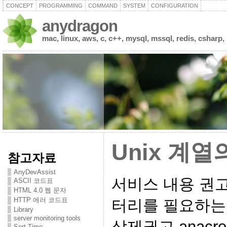
CONCEPT
PROGRAMMING
COMMAND
SYSTEM
CONFIGURATION
anydragon
mac, linux, aws, c, c++, mysql, mssql, redis, csharp,
Unix 계
참고자료
AnyDevAssist
서비스 내용 권고
ASCII 코드표
HTML 4.0 웹 문자
HTTP 에러 코드표
터리를 필요하는
Library
server monitoring tools
삭제권고 anacron
Sort Time