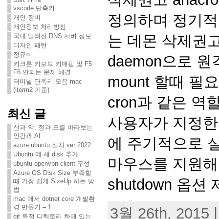
vscode 단축키
정의하며 정기적
개인 장비
개인정보 처리방침
국내 알려진 DNS 서버 정보
는 데몬 삭제권고 a
디자인 패턴
정규식
daemon으로 원격
키크론 키보드 키매핑 및 F5
F6 안되는 문제 해결
mount 할때 필요
터미널 단축키 모음 mac
(iterm2 기준)
cron과 같은 역
최신 글
사용자가 지정한
선과 악, 정과 오를 바라보는
인간과 AI
에 주기적으로 실
azure ubuntu 설치 ver 2022
Ubuntu 에 새 disk 추가
마우스를 지원해
ubuntu openvpn client 구성
Azure OS Disk Size 부족할
shutdown 옵션 
때 가장 쉽게 SizeUp 하는 방
법
mac 에서 dotnet core 개발환
경 만들기 – 1
3월 26th, 2015 |
git 특정 디렉토리 하에 있는