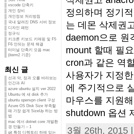
vscode 단축키
정의하며 정기적
개인 장비
개인정보 처리방침
국내 알려진 DNS 서버 정보
는 데몬 삭제권고 a
디자인 패턴
정규식
daemon으로 원격
키크론 키보드 키매핑 및 F5
F6 안되는 문제 해결
mount 할때 필요
터미널 단축키 모음 mac
(iterm2 기준)
cron과 같은 역
최신 글
사용자가 지정한
선과 악, 정과 오를 바라보는
인간과 AI
에 주기적으로 실
azure ubuntu 설치 ver 2022
Ubuntu 에 새 disk 추가
마우스를 지원해
ubuntu openvpn client 구성
Azure OS Disk Size 부족할
shutdown 옵션 
때 가장 쉽게 SizeUp 하는 방
법
mac 에서 dotnet core 개발환
경 만들기 – 1
3월 26th, 2015 |
git 특정 디렉토리 하에 있는