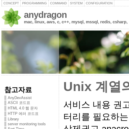
CONCEPT
PROGRAMMING
COMMAND
SYSTEM
CONFIGURATION
anydragon
mac, linux, aws, c, c++, mysql, mssql, redis, csharp,
Unix 계
참고자료
AnyDevAssist
서비스 내용 권고
ASCII 코드표
HTML 4.0 웹 문자
HTTP 에러 코드표
터리를 필요하는
Library
server monitoring tools
삭제권고 anacron
Sort Time