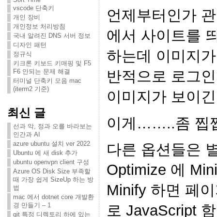
vscode 단축키
언제부터인가 관
개인 장비
개인정보 처리방침
에서 사이트를 
국내 알려진 DNS 서버 정보
디자인 패턴
하는데 이미지가 
정규식
키크론 키보드 키매핑 및 F5
F6 안되는 문제 해결
반적으로 로그인
터미널 단축키 모음 mac
(iterm2 기준)
이미지가 보이긴
최신 글
이게……..좀 찝
선과 악, 정과 오를 바라보는
인간과 AI
azure ubuntu 설치 ver 2022
다른 옵션들은 별
Ubuntu 에 새 disk 추가
ubuntu openvpn client 구성
Optimize 에 Min
Azure OS Disk Size 부족할
때 가장 쉽게 SizeUp 하는 방
Minify 하면 
법
mac 에서 dotnet core 개발환
경 만들기 – 1
로 JavaScrip
git 특정 디렉토리 하에 있는