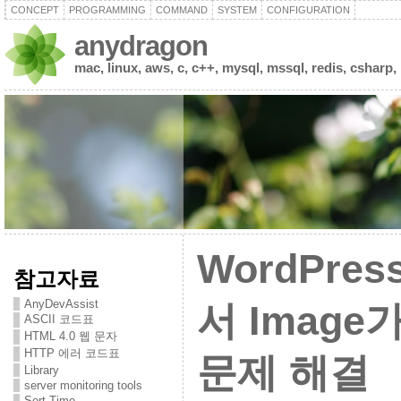
CONCEPT
PROGRAMMING
COMMAND
SYSTEM
CONFIGURATION
anydragon
mac, linux, aws, c, c++, mysql, mssql, redis, csharp,
WordPre
참고자료
AnyDevAssist
서 Image
ASCII 코드표
HTML 4.0 웹 문자
HTTP 에러 코드표
문제 해결
Library
server monitoring tools
Sort Time