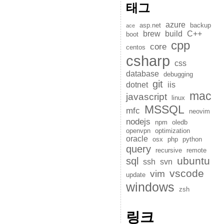
태그
azure
asp.net
backup
ace
brew
build
C++
boot
cpp
core
centos
csharp
css
database
debugging
git
dotnet
iis
mac
javascript
linux
MSSQL
mfc
neovim
nodejs
npm
oledb
openvpn
optimization
oracle
osx
php
python
query
recursive
remote
ubuntu
sql
ssh
svn
vscode
vim
update
windows
zsh
링크