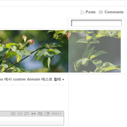
Posts
Comments
ress 에서 custom domain 테스트 할때
»
Shell