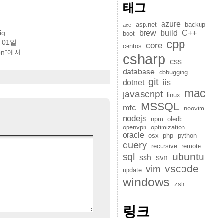
태그
azure
asp.net
backup
ace
ig
brew
build
C++
boot
cpp
 01일
core
centos
ion"에서
csharp
css
database
debugging
git
dotnet
iis
mac
javascript
linux
MSSQL
mfc
neovim
nodejs
npm
oledb
openvpn
optimization
oracle
osx
php
python
query
recursive
remote
ubuntu
sql
ssh
svn
vscode
vim
update
windows
zsh
링크