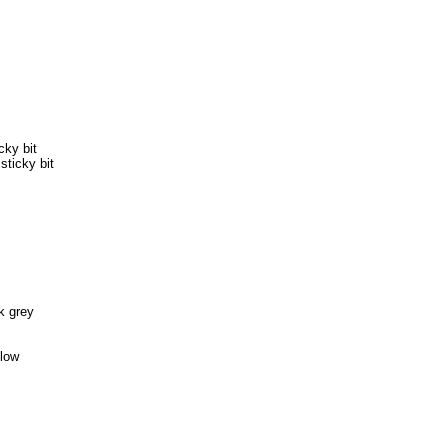
cky bit
sticky bit
k grey
llow