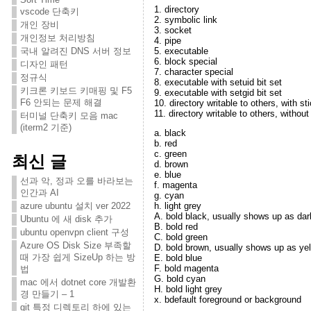
1. directory
vscode 단축키
2. symbolic link
개인 장비
3. socket
개인정보 처리방침
4. pipe
국내 알려진 DNS 서버 정보
5. executable
6. block special
디자인 패턴
7. character special
정규식
8. executable with setuid bit set
키크론 키보드 키매핑 및 F5
9. executable with setgid bit set
F6 안되는 문제 해결
10. directory writable to others, with sti
11. directory writable to others, without 
터미널 단축키 모음 mac
(iterm2 기준)
a. black
b. red
c. green
최신 글
d. brown
e. blue
선과 악, 정과 오를 바라보는
f. magenta
인간과 AI
g. cyan
azure ubuntu 설치 ver 2022
h. light grey
A. bold black, usually shows up as dar
Ubuntu 에 새 disk 추가
B. bold red
ubuntu openvpn client 구성
C. bold green
Azure OS Disk Size 부족할
D. bold brown, usually shows up as ye
때 가장 쉽게 SizeUp 하는 방
E. bold blue
F. bold magenta
법
G. bold cyan
mac 에서 dotnet core 개발환
H. bold light grey
경 만들기 – 1
x. bdefault foreground or background
git 특정 디렉토리 하에 있는