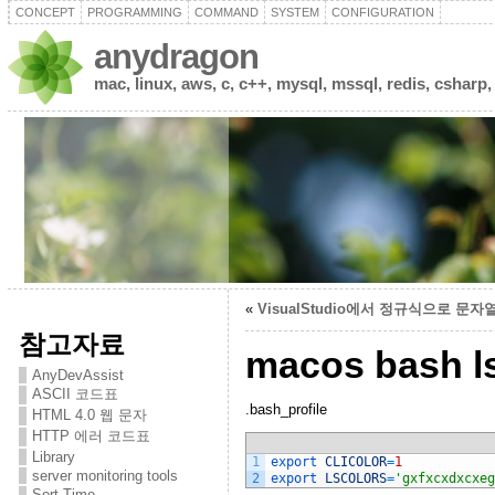
CONCEPT
PROGRAMMING
COMMAND
SYSTEM
CONFIGURATION
anydragon
mac, linux, aws, c, c++, mysql, mssql, redis, csharp,
«
VisualStudio에서 정규식으로 문자
참고자료
macos bash ls
AnyDevAssist
ASCII 코드표
.bash_profile
HTML 4.0 웹 문자
HTTP 에러 코드표
Library
1
export 
CLICOLOR
=
1
server monitoring tools
2
export 
LSCOLORS
=
'gxfxcxdxcxeg
Sort Time