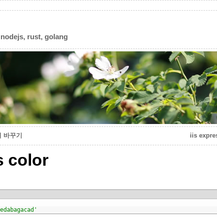
 nodejs, rust, golang
열 바꾸기
iis exp
 color
edabagacad'