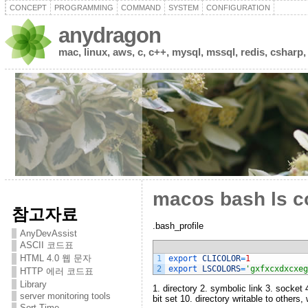
CONCEPT
PROGRAMMING
COMMAND
SYSTEM
CONFIGURATION
anydragon
mac, linux, aws, c, c++, mysql, mssql, redis, csharp,
macos bash ls c
참고자료
.bash_profile
AnyDevAssist
ASCII 코드표
HTML 4.0 웹 문자
1
export 
CLICOLOR
=
1
2
export 
LSCOLORS
=
'gxfxcxdxcxeg
HTTP 에러 코드표
Library
1. directory 2. symbolic link 3. socket 
server monitoring tools
bit set 10. directory writable to others, 
Sort Time