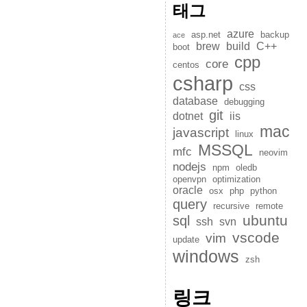
태그
azure
asp.net
backup
ace
brew
build
C++
boot
cpp
core
centos
csharp
css
database
debugging
git
dotnet
iis
mac
javascript
linux
MSSQL
mfc
neovim
nodejs
npm
oledb
openvpn
optimization
oracle
osx
php
python
query
recursive
remote
ubuntu
sql
ssh
svn
vscode
vim
update
windows
zsh
링크