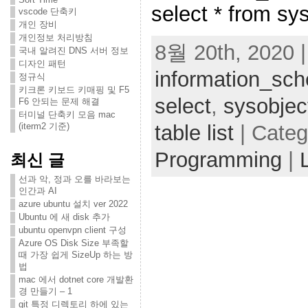
select * from sy
vscode 단축키
개인 장비
개인정보 처리방침
8월 20th, 2020 |
국내 알려진 DNS 서버 정보
디자인 패턴
information_sc
정규식
키크론 키보드 키매핑 및 F5
select
,
sysobjec
F6 안되는 문제 해결
터미널 단축키 모음 mac
table list
| Categ
(iterm2 기준)
Programming
|
최신 글
선과 악, 정과 오를 바라보는
인간과 AI
azure ubuntu 설치 ver 2022
Ubuntu 에 새 disk 추가
ubuntu openvpn client 구성
Azure OS Disk Size 부족할
때 가장 쉽게 SizeUp 하는 방
법
mac 에서 dotnet core 개발환
경 만들기 – 1
git 특정 디렉토리 하에 있는