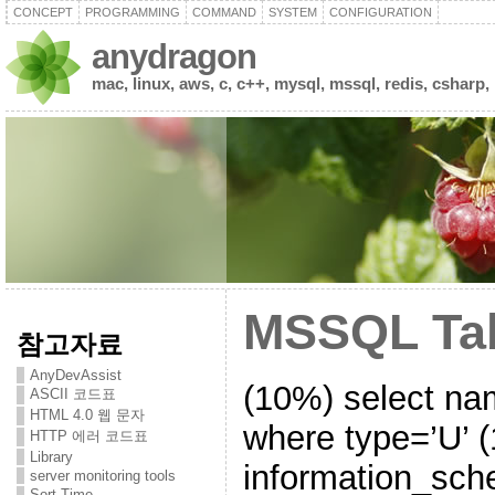
CONCEPT
PROGRAMMING
COMMAND
SYSTEM
CONFIGURATION
anydragon
mac, linux, aws, c, c++, mysql, mssql, redis, csharp,
MSSQL Tab
참고자료
AnyDevAssist
(10%) select na
ASCII 코드표
HTML 4.0 웹 문자
where type=’U’ (
HTTP 에러 코드표
Library
information_sch
server monitoring tools
Sort Time