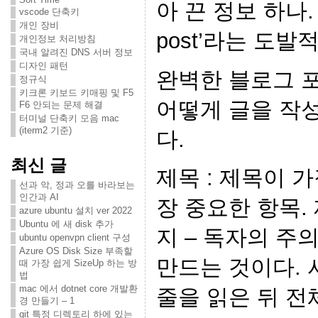
아 끈 정보 하나. ‘
vscode 단축키
개인 장비
post’라는 도발
개인정보 처리방침
국내 알려진 DNS 서버 정보
디자인 패턴
완벽한 블로그 
정규식
키크론 키보드 키매핑 및 F5
어떻게 글을 작
F6 안되는 문제 해결
터미널 단축키 모음 mac
(iterm2 기준)
다.
최신 글
제목 : 제목이 
선과 악, 정과 오를 바라보는
인간과 AI
장 중요한 항목.
azure ubuntu 설치 ver 2022
Ubuntu 에 새 disk 추가
지 – 독자의 주
ubuntu openvpn client 구성
Azure OS Disk Size 부족할
만드는 것이다. 
때 가장 쉽게 SizeUp 하는 방
법
mac 에서 dotnet core 개발환
줄을 읽은 뒤 전체
경 만들기 – 1
git 특정 디렉토리 하에 있는