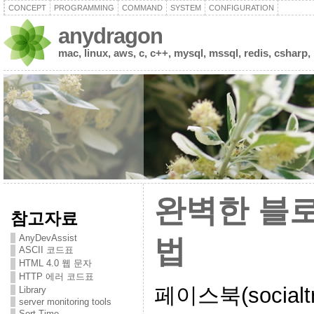
CONCEPT
PROGRAMMING
COMMAND
SYSTEM
CONFIGURATION
anydragon
mac, linux, aws, c, c++, mysql, mssql, redis, csharp,
완벽한 블
참고자료
AnyDevAssist
법
ASCII 코드표
HTML 4.0 웹 문자
HTTP 에러 코드표
페이스북(socialt
Library
server monitoring tools
Sort Time