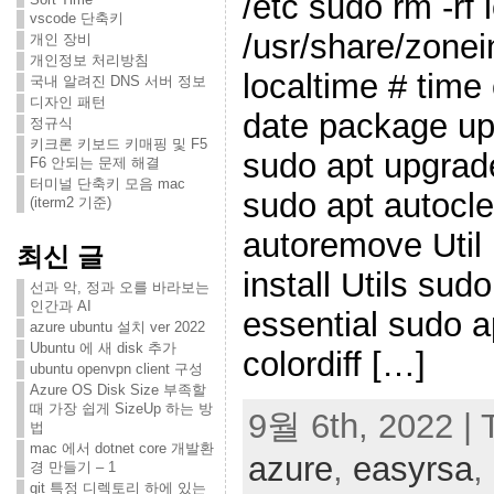
/etc sudo rm -rf 
vscode 단축키
/usr/share/zonei
개인 장비
개인정보 처리방침
localtime # tim
국내 알려진 DNS 서버 정보
디자인 패턴
date package up
정규식
키크론 키보드 키매핑 및 F5
sudo apt upgrad
F6 안되는 문제 해결
터미널 단축키 모음 mac
sudo apt autocl
(iterm2 기준)
autoremove Util 
최신 글
install Utils sudo
선과 악, 정과 오를 바라보는
인간과 AI
essential sudo ap
azure ubuntu 설치 ver 2022
Ubuntu 에 새 disk 추가
colordiff […]
ubuntu openvpn client 구성
Azure OS Disk Size 부족할
때 가장 쉽게 SizeUp 하는 방
9월 6th, 2022 | 
법
mac 에서 dotnet core 개발환
azure
,
easyrsa
,
경 만들기 – 1
git 특정 디렉토리 하에 있는