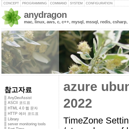
CONCEPT
PROGRAMMING
COMMAND
SYSTEM
CONFIGURATION
anydragon
mac, linux, aws, c, c++, mysql, mssql, redis, csharp,
azure ubu
참고자료
AnyDevAssist
2022
ASCII 코드표
HTML 4.0 웹 문자
HTTP 에러 코드표
TimeZone Setting 
Library
server monitoring tools
Sort Time