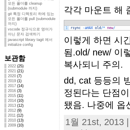
모든 폴더를 cleanup
각각 마운트 해 
(submodule 까지)
git 특정 디렉토리 하에 있는
모든 폴더를 pull (submodule
까지)
1
rsync
-
aHAX 
old
/
*
new
/
vscode 정규식으로 영어가
아닌 문자 검색하기
이렇게 하면 시
javascript library tagit 에서
initialize config
됨.old/ new/ 이
보관함
복사되니 주의.
2022
(25)
2021
(21)
2020
(7)
dd, cat 등등
2019
(1)
2017
(14)
정된다는 단점이 있
2016
(3)
2015
(11)
2014
(10)
됐음. 나중에 옵
2013
(12)
2012
(9)
2011
(12)
1월 21st, 2013 |
2010
(13)
2009
(10)