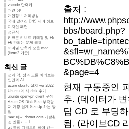
vscode 단축키
출처 :
개인 장비
개인정보 처리방침
http://www.phps
국내 알려진 DNS 서버 정보
디자인 패턴
bbs/board.php?
정규식
키크론 키보드 키매핑 및 F5
bo_table=tipnt
F6 안되는 문제 해결
터미널 단축키 모음 mac
&sfl=wr_name%
(iterm2 기준)
BC%DB%C8%B
최신 글
&page=4
선과 악, 정과 오를 바라보는
인간과 AI
현재 구동중인 
azure ubuntu 설치 ver 2022
Ubuntu 에 새 disk 추가
ubuntu openvpn client 구성
추. (데이터가 
Azure OS Disk Size 부족할
때 가장 쉽게 SizeUp 하는 방
탑 CD 로 부팅하
법
mac 에서 dotnet core 개발환
됨. (라이브CD 라
경 만들기 – 1
git 특정 디렉토리 하에 있는