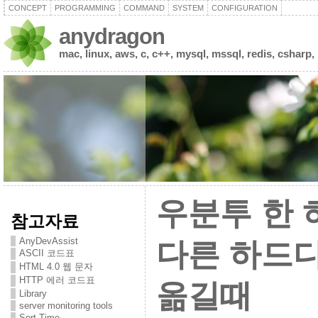
CONCEPT
PROGRAMMING
COMMAND
SYSTEM
CONFIGURATION
anydragon
mac, linux, aws, c, c++, mysql, mssql, redis, csharp,
우분투 한
참고자료
AnyDevAssist
다른 하드
ASCII 코드표
HTML 4.0 웹 문자
HTTP 에러 코드표
옮길때
Library
server monitoring tools
Sort Time