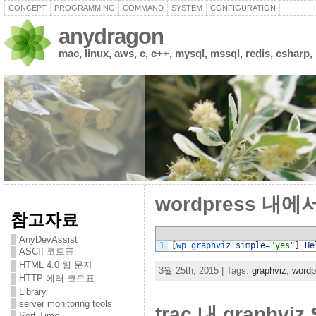
CONCEPT
PROGRAMMING
COMMAND
SYSTEM
CONFIGURATION
anydragon
mac, linux, aws, c, c++, mysql, mssql, redis, csharp,
wordpress 내에서
참고자료
AnyDevAssist
1
[
wp_graphviz 
simple
=
"yes"
]
He
ASCII 코드표
HTML 4.0 웹 문자
3월 25th, 2015 | Tags:
graphviz
,
wordp
HTTP 에러 코드표
Library
server monitoring tools
trac 내 graphviz
Sort Time