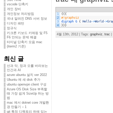
vscode 단축키
개인 장비
개인정보 처리방침
1
{
{
{
2
#!graphviz
국내 알려진 DNS 서버 정보
3
digraph
G
{
Hello
->
World
->
Gra
디자인 패턴
4
}
}
}
정규식
키크론 키보드 키매핑 및 F5
4월 13th, 2012 | Tags:
graphviz
,
trac
|
F6 안되는 문제 해결
터미널 단축키 모음 mac
(iterm2 기준)
최신 글
선과 악, 정과 오를 바라보는
인간과 AI
azure ubuntu 설치 ver 2022
Ubuntu 에 새 disk 추가
ubuntu openvpn client 구성
Azure OS Disk Size 부족할
때 가장 쉽게 SizeUp 하는 방
법
mac 에서 dotnet core 개발환
경 만들기 – 1
git 특정 디렉토리 하에 있는