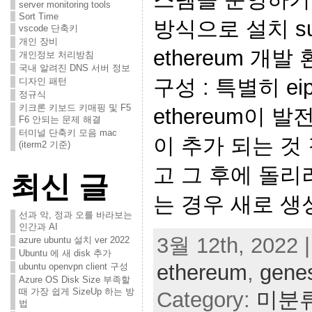
server monitoring tools
Sort Time
방식으로 설치 sudo 
vscode 단축키
개인 장비
ethereum 개발 환
개인정보 처리방침
국내 알려진 DNS 서버 정보
구성 : 특별히 eip
디자인 패턴
정규식
키크론 키보드 키매핑 및 F5
ethereum이 
F6 안되는 문제 해결
터미널 단축키 모음 mac
이 추가 되는 것 
(iterm2 기준)
고 그 후에 돌리
최신 글
는 경우 새로 생
선과 악, 정과 오를 바라보는
인간과 AI
3월 12th, 2022 |
azure ubuntu 설치 ver 2022
Ubuntu 에 새 disk 추가
ethereum
,
genes
ubuntu openvpn client 구성
Azure OS Disk Size 부족할
때 가장 쉽게 SizeUp 하는 방
Category:
미분
법