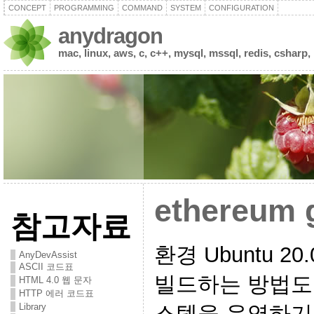
CONCEPT
PROGRAMMING
COMMAND
SYSTEM
CONFIGURATION
anydragon
mac, linux, aws, c, c++, mysql, mssql, redis, csharp,
ethereum 
참고자료
환경 Ubuntu 2
AnyDevAssist
ASCII 코드표
빌드하는 방법도
HTML 4.0 웹 문자
HTTP 에러 코드표
Library
스템을 운영하기 