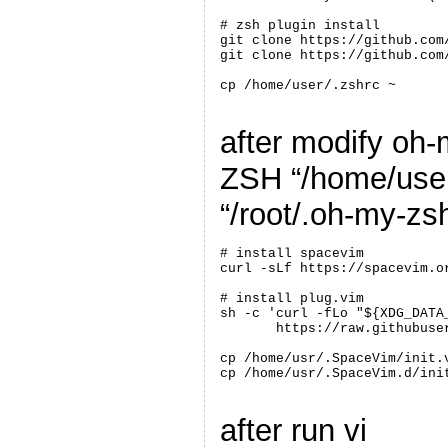
# zsh plugin install

git clone https://github.com
git clone https://github.com
cp /home/user/.zshrc ~
after modify oh
ZSH “/home/user
“/root/.oh-my-zs
# install spacevim

curl -sLf https://spacevim.or
# install plug.vim

sh -c 'curl -fLo "${XDG_DATA
       https://raw.githubuse
cp /home/usr/.SpaceVim/init.v
cp /home/usr/.SpaceVim.d/ini
after run vi