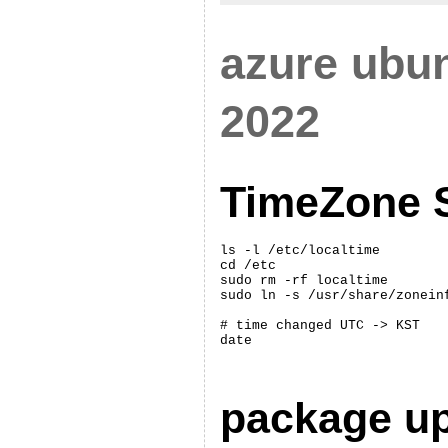
azure ubu
2022
TimeZone S
ls -l /etc/localtime

cd /etc

sudo rm -rf localtime

sudo ln -s /usr/share/zoneinf
# time changed UTC -> KST

date
package u