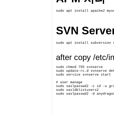
sudo apt install apache2 mys
SVN Serv
sudo apt install subversion 
after copy /etc/i
sudo chmod 755 svnserve

sudo update-rc.d svnserve def
sudo service svnserve start

# user manage

sudo saslpasswd2 -c id -u gro
sudo sasldblistusers2

sudo saslpasswd2 -d anydrago