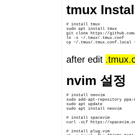
tmux Instal
# install tmux

sudo apt install tmux

git clone https://github.com/
ln -s ~/.tmux/.tmux.conf

cp ~/.tmux/.tmux.conf.local 
after edit
.tmux.c
nvim 설정
# install neovim 

sudo add-apt-repository ppa:n
sudo apt update

sudo apt install neovim

# install spacevim

curl -sLf https://spacevim.or
# install plug.vim
