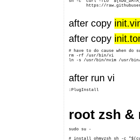
sh -c 'curl -fLo "${XDG_DATA
after copy
init.v
after copy
init.t
# have to do cause when do su
rm -rf /usr/bin/vi

ln -s /usr/bin/nvim /usr/bin
after run vi
:PlugInstall
root zsh 
sudo su -

# install ohmyzsh sh -c "$(c