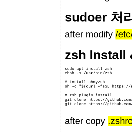
sudoer 처
after modify
/etc
zsh Install
sudo apt install zsh

chsh -s /usr/bin/zsh

# install ohmyzsh

sh -c "$(curl -fsSL https://
# zsh plugin install

git clone https://github.com
git clone https://github.com
after copy
.zshr