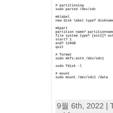
# partitioning

sudo parted /dev/sdc

mklabel

new disk label type? diskname
mkpart

partition name? partitionname
file system type? [ext2]? ext
start? 1

end? 128GB

quit

# format

sudo mkfs.ext4 /dev/sdc1

sudo fdisk -l

# mount

sudo mount /dev/sdc1 /data
9월 6th, 2022 | 