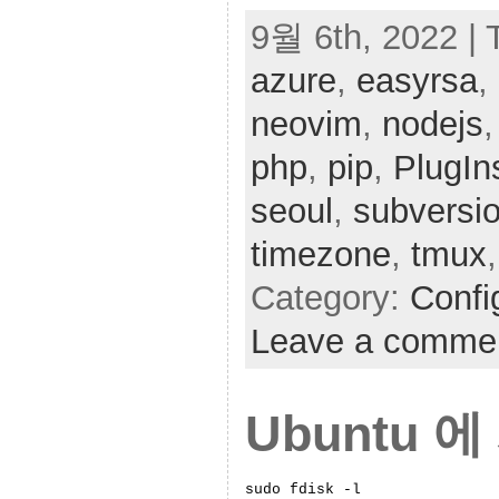
9월 6th, 2022 | 
azure
,
easyrsa
,
neovim
,
nodejs
php
,
pip
,
PlugIns
seoul
,
subversi
timezone
,
tmux
Category:
Confi
Leave a comme
Ubuntu 에
sudo fdisk -l
