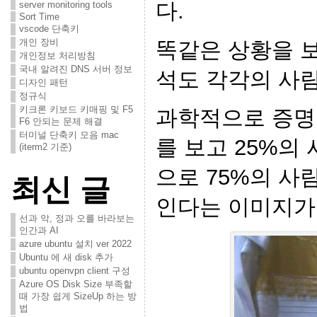
다.
server monitoring tools
Sort Time
vscode 단축키
개인 장비
똑같은 상황을 보
개인정보 처리방침
국내 알려진 DNS 서버 정보
석도 각각의 사
디자인 패턴
정규식
키크론 키보드 키매핑 및 F5
과학적으로 증명
F6 안되는 문제 해결
터미널 단축키 모음 mac
를 보고 25%의
(iterm2 기준)
으로 75%의 사
최신 글
인다는 이미지가
선과 악, 정과 오를 바라보는
인간과 AI
azure ubuntu 설치 ver 2022
Ubuntu 에 새 disk 추가
ubuntu openvpn client 구성
Azure OS Disk Size 부족할
때 가장 쉽게 SizeUp 하는 방
법