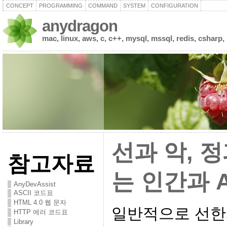
CONCEPT
PROGRAMMING
COMMAND
SYSTEM
CONFIGURATION
anydragon
mac, linux, aws, c, c++, mysql, mssql, redis, csharp,
선과 악, 
참고자료
는 인간과 A
AnyDevAssist
ASCII 코드표
HTML 4.0 웹 문자
일반적으로 선한
HTTP 에러 코드표
Library