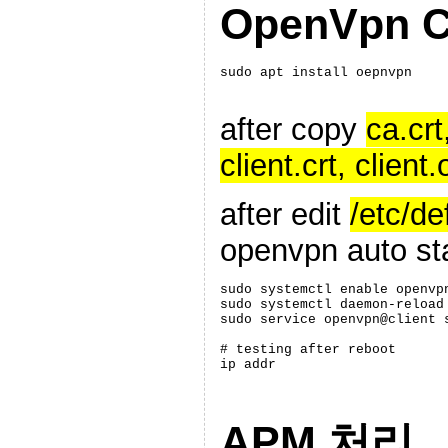
OpenVpn C
sudo apt install oepnvpn
after copy
ca.crt
client.crt, client
after edit
/etc/de
openvpn auto st
sudo systemctl enable 
openvp
sudo systemctl daemon-reload

sudo service openvpn@client s
# testing after reboot

ip addr
APM 처리