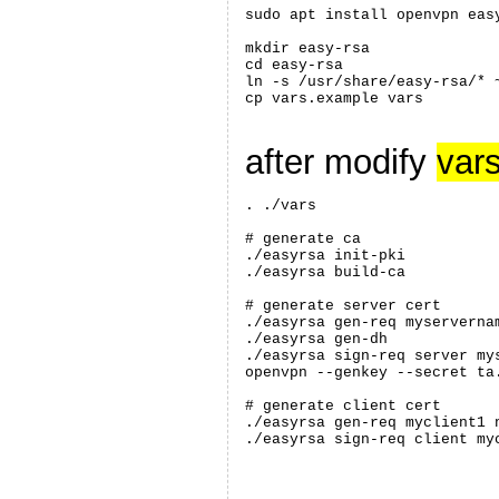
sudo apt install openvpn easy
mkdir easy-rsa

cd easy-rsa

ln -s /usr/share/easy-rsa/* ~
cp vars.example vars
after modify
var
. ./vars

# generate ca

./easyrsa init-pki

./easyrsa build-ca

# generate server cert

./easyrsa gen-req myservernam
./easyrsa gen-dh

./easyrsa sign-req server mys
openvpn --genkey --secret ta.
# generate client cert

./easyrsa gen-req myclient1 n
./easyrsa sign-req client my