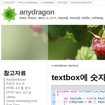
CONCEPT
PROGRAMMING
COMMAND
SYSTEM
CONFIGURATION
anydragon
mac, linux, aws, c, c++, mysql, mssql, redis, csharp,
«
windows service
참고자료
textbox에 
AnyDevAssist
ASCII 코드표
HTML 4.0 웹 문자
1
private
void
txtTimeSlice_Key
HTTP 에러 코드표
2
{
Library
3
var
keyCode
=
(
int
)
e
.
KeyC
server monitoring tools
4
if
(
(
keyCode
<
48
||
keyC
Sort Time