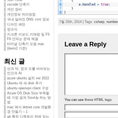
5
{
vscode 단축키
6
e
.
Handled
=
true
;
7
}
개인 장비
8
}
개인정보 처리방침
국내 알려진 DNS 서버 정보
7월 25th, 2014 | Tags:
csharp
,
number
디자인 패턴
정규식
키크론 키보드 키매핑 및 F5
F6 안되는 문제 해결
Leave a Reply
터미널 단축키 모음 mac
(iterm2 기준)
최신 글
선과 악, 정과 오를 바라보는
인간과 AI
azure ubuntu 설치 ver 2022
Ubuntu 에 새 disk 추가
ubuntu openvpn client 구성
Azure OS Disk Size 부족할
때 가장 쉽게 SizeUp 하는 방
You can use
these HTML tags
법
mac 에서 dotnet core 개발환
경 만들기 – 1
git 특정 디렉토리 하에 있는