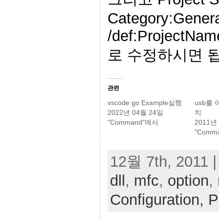
Category:General
/def:ProjectNam
로 수정하시면 
관련
vscode go Example실행
usb를
2022년 04월 24일
치
"Command"에서
2011년
"Comm
12월 7th, 2011 |
dll
,
mfc
,
option
,
Configuration,
P