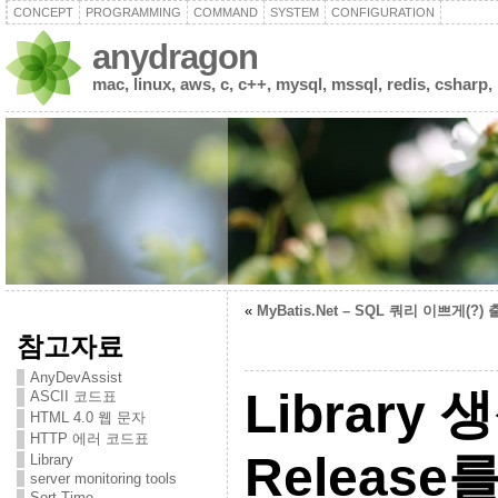
CONCEPT
PROGRAMMING
COMMAND
SYSTEM
CONFIGURATION
anydragon
mac, linux, aws, c, c++, mysql, mssql, redis, csharp,
«
MyBatis.Net – SQL 쿼리 이쁘게(?)
참고자료
AnyDevAssist
Library
ASCII 코드표
HTML 4.0 웹 문자
HTTP 에러 코드표
Releas
Library
server monitoring tools
Sort Time