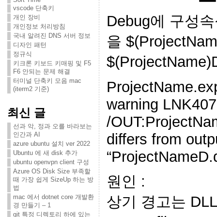
vscode 단축키
Debug에 구성속
개인 장비
개인정보 처리방침
국내 알려진 DNS 서버 정보
을 $(ProjectNa
디자인 패턴
정규식
$(ProjectName
키크론 키보드 키매핑 및 F5
F6 안되는 문제 해결
터미널 단축키 모음 mac
ProjectName.exp
(iterm2 기준)
warning LNK407
최신 글
/OUT:ProjectName
선과 악, 정과 오를 바라보는
인간과 AI
differs from out
azure ubuntu 설치 ver 2022
“ProjectNameD.dl
Ubuntu 에 새 disk 추가
ubuntu openvpn client 구성
Azure OS Disk Size 부족할
원인 :
때 가장 쉽게 SizeUp 하는 방
법
mac 에서 dotnet core 개발환
상기 경고는 DLL P
경 만들기 – 1
git 특정 디렉토리 하에 있는