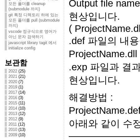
Output file 
모든 폴더를 cleanup
(submodule 까지)
현상입니다.
git 특정 디렉토리 하에 있는
모든 폴더를 pull (submodule
까지)
( ProjectName.dll
vscode 정규식으로 영어가
아닌 문자 검색하기
.def 파일의 내
javascript library tagit 에서
initialize config
ProjectName.
보관함
.exp 파일과 
2022
(25)
2021
(21)
현상입니다.
2020
(7)
2019
(1)
2017
(14)
해결방법 :
2016
(3)
2015
(11)
ProjectName
2014
(10)
2013
(12)
2012
(9)
아래와 같이 수
2011
(12)
2010
(13)
———————
2009
(10)