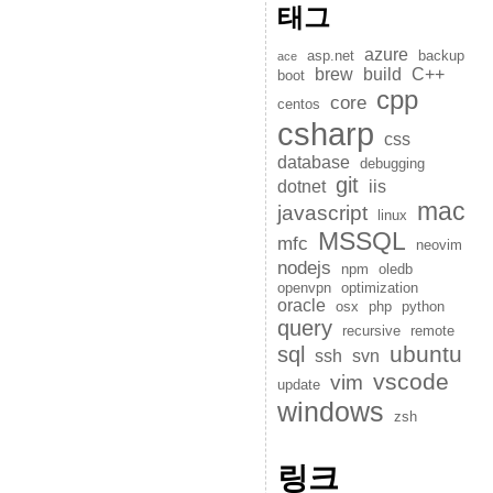
태그
azure
asp.net
backup
ace
brew
build
C++
boot
cpp
core
centos
csharp
css
database
debugging
git
dotnet
iis
mac
javascript
linux
MSSQL
mfc
neovim
nodejs
npm
oledb
openvpn
optimization
oracle
osx
php
python
query
recursive
remote
ubuntu
sql
ssh
svn
vscode
vim
update
windows
zsh
링크