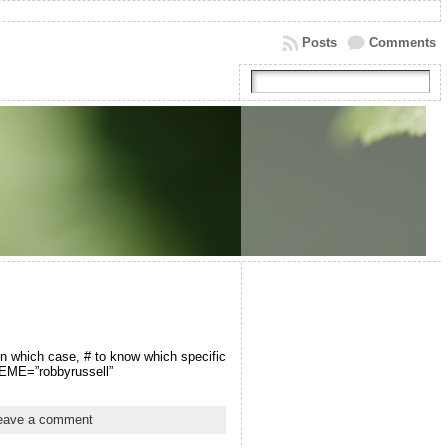
Posts
Comments
in which case, # to know which specific
ME=”robbyrussell”
eave a comment