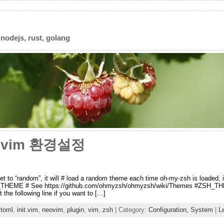
 nodejs, rust, golang
eovim 환경설정
et to “random”, it will # load a random theme each time oh-my-zsh is loaded, 
_THEME # See https://github.com/ohmyzsh/ohmyzsh/wiki/Themes #ZSH_THE
 following line if you want to […]
t.toml
,
init.vim
,
neovim
,
plugin
,
vim
,
zsh
| Category:
Configuration,
System
|
L