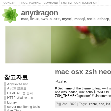
CONCEPT
PROGRAMMING
COMMAND
SYSTEM
CONFIGURATION
anydragon
mac, linux, aws, c, c++, mysql, mssql, redis, csharp,
mac osx zsh n
참고자료
~/.zshrc
AnyDevAssist
# Set name of the theme to load — if s
ASCII 코드표
one was loaded, run: echo $RANDOM
HTML 4.0 웹 문자
ZSH_THEME=”agnoster” # Uncomment the
HTTP 에러 코드표
Library
7월 2nd, 2022 | Tags:
.zshrc
,
coc
,
ini
server monitoring tools
Sort Time