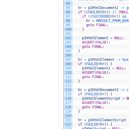
94
95
hr
=
pIHtmlDocument2
->
g
96
if
(
(
FAILED
(
hr
)
)
||
(
NULL
97
if
(
(
SUCCEEDED
(
hr
)
)
&&
98
hr
=
HRESULT_FROM_WIN
99
goto
FINAL
;
100
}
101
102
pIHtmlElement
=
NULL
;
103
ASSERT
(
FALSE
)
;
104
goto
FINAL
;
105
}
106
107
hr
=
pIHtmlElement
->
Que
108
if
(
FAILED
(
hr
)
)
{
109
pIHtmlElement2
=
NULL
;
110
ASSERT
(
FALSE
)
;
111
goto
FINAL
;
112
}
113
114
hr
=
pIHtmlDocument2
->
c
115
if
(
FAILED
(
hr
)
)
{
116
pIHtmlElementScript
=
N
117
ASSERT
(
FALSE
)
;
118
goto
FINAL
;
119
}
120
121
hr
=
pIHtmlElementScript
122
if
(
FAILED
(
hr
)
)
{
123
pIHtmlScript
=
NULL
;