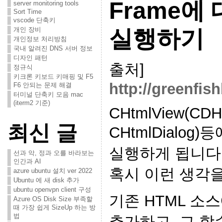
Frame에 
server monitoring tools
Sort Time
vscode 단축키
개인 장비
실행하기
개인정보 처리방침
국내 알려진 DNS 서버 정보
디자인 패턴
출처]
정규식
키크론 키보드 키매핑 및 F5
http://greenfis
F6 안되는 문제 해결
터미널 단축키 모음 mac
(iterm2 기준)
CHtmlView(CDHt
최신 글
CHtmlDialog
실행하게 됩니다
선과 악, 정과 오를 바라보는
인간과 AI
혹시 이런 생각
azure ubuntu 설치 ver 2022
Ubuntu 에 새 disk 추가
ubuntu openvpn client 구성
기존 HTML 소스
Azure OS Disk Size 부족할
때 가장 쉽게 SizeUp 하는 방
법
추가하고, 그 