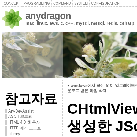
CONCEPT
PROGRAMMING
COMMAND
SYSTEM
CONFIGURATION
anydragon
mac, linux, aws, c, c++, mysql, mssql, redis, csharp,
«
windows에서 쓸데 없이 업그레이드
운로드 받은 파일 삭제
참고자료
CHtmlVi
AnyDevAssist
ASCII 코드표
생성한 JSc
HTML 4.0 웹 문자
HTTP 에러 코드표
Library