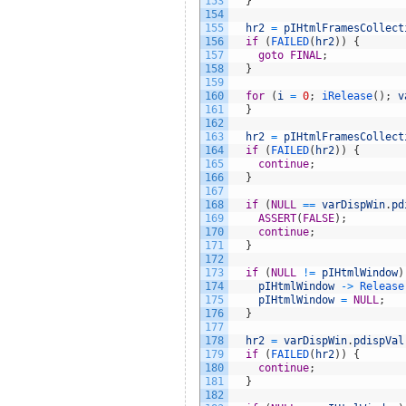
153
}
154
155
hr2
=
pIHtmlFramesCollect
156
if
(
FAILED
(
hr2
)
)
{
157
goto
FINAL
;
158
}
159
160
for
(
i
=
0
;
iRelease
(
)
;
v
161
}
162
163
hr2
=
pIHtmlFramesCollect
164
if
(
FAILED
(
hr2
)
)
{
165
continue
;
166
}
167
168
if
(
NULL
==
varDispWin
.
pd
169
ASSERT
(
FALSE
)
;
170
continue
;
171
}
172
173
if
(
NULL
!=
pIHtmlWindow
)
174
pIHtmlWindow
->
Release
175
pIHtmlWindow
=
NULL
;
176
}
177
178
hr2
=
varDispWin
.
pdispVal
179
if
(
FAILED
(
hr2
)
)
{
180
continue
;
181
}
182