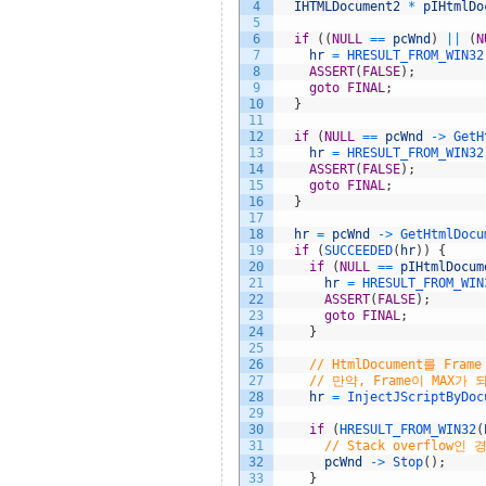
4
IHTMLDocument2
*
pIHtmlDo
5
6
if
(
(
NULL
==
pcWnd
)
||
(
N
7
hr
=
HRESULT_FROM_WIN32
8
ASSERT
(
FALSE
)
;
9
goto
FINAL
;
10
}
11
12
if
(
NULL
==
pcWnd
->
GetH
13
hr
=
HRESULT_FROM_WIN32
14
ASSERT
(
FALSE
)
;
15
goto
FINAL
;
16
}
17
18
hr
=
pcWnd
->
GetHtmlDocu
19
if
(
SUCCEEDED
(
hr
)
)
{
20
if
(
NULL
==
pIHtmlDocum
21
hr
=
HRESULT_FROM_WIN
22
ASSERT
(
FALSE
)
;
23
goto
FINAL
;
24
}
25
26
// HtmlDocument를 Fram
27
// 만약, Frame이 MAX가 되
28
hr
=
InjectJScriptByDoc
29
30
if
(
HRESULT_FROM_WIN32
(
31
// Stack overflow인 
32
pcWnd
->
Stop
(
)
;
33
}