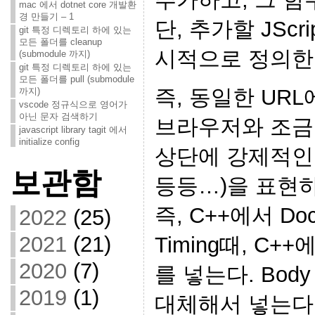
mac 에서 dotnet core 개발환
경 만들기 – 1
단, 추가할 JScr
git 특정 디렉토리 하에 있는
모든 폴더를 cleanup
시적으로 정의한
(submodule 까지)
git 특정 디렉토리 하에 있는
모든 폴더를 pull (submodule
즉, 동일한 UR
까지)
vscode 정규식으로 영어가
아닌 문자 검색하기
브라우저와 조금 다
javascript library tagit 에서
initialize config
상단에 강제적인
보관함
등등…)을 표현하
즉, C++에서 Doc
2022
(25)
2021
(21)
Timing때, C++
2020
(7)
를 넣는다. Body
2019
(1)
대체해서 넣는다. 