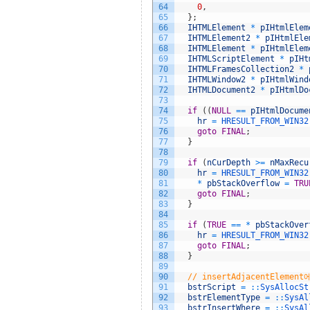
64
0
,
65
}
;
66
IHTMLElement
*
pIHtmlElem
67
IHTMLElement2
*
pIHtmlEle
68
IHTMLElement
*
pIHtmlElem
69
IHTMLScriptElement
*
pIHt
70
IHTMLFramesCollection2
*
71
IHTMLWindow2
*
pIHtmlWind
72
IHTMLDocument2
*
pIHtmlDo
73
74
if
(
(
NULL
==
pIHtmlDocume
75
hr
=
HRESULT_FROM_WIN32
76
goto
FINAL
;
77
}
78
79
if
(
nCurDepth
>=
nMaxRecu
80
hr
=
HRESULT_FROM_WIN32
81
*
pbStackOverflow
=
TRU
82
goto
FINAL
;
83
}
84
85
if
(
TRUE
==
*
pbStackOver
86
hr
=
HRESULT_FROM_WIN32
87
goto
FINAL
;
88
}
89
90
// insertAdjacentElem
91
bstrScript
=
::
SysAllocSt
92
bstrElementType
=
::
SysAl
93
bstrInsertWhere
=
::
SysAl