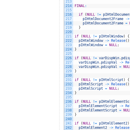
213
214
FINAL
:
215
216
if
(
NULL
!=
pIHtmlDocumen
217
pIHtmlDocument2Frame
->
218
pIHtmlDocument2Frame
=
219
}
220
221
if
(
NULL
!=
pIHtmlWindow
)
{
222
pIHtmlWindow
->
Release
(
)
223
pIHtmlWindow
=
NULL
;
224
}
225
226
if
(
NULL
!=
varDispWin
.
pdis
227
varDispWin
.
pdispVal
->
Re
228
varDispWin
.
pdispVal
=
NUL
229
}
230
231
if
(
NULL
!=
pIHtmlScript
)
{
232
pIHtmlScript
->
Release
(
)
233
pIHtmlScript
=
NULL
;
234
}
235
236
if
(
NULL
!=
pIHtmlElementSc
237
pIHtmlElementScript
->
Re
238
pIHtmlElementScript
=
NUL
239
}
240
241
if
(
NULL
!=
pIHtmlElement2
)
242
pIHtmlElement2
->
Release