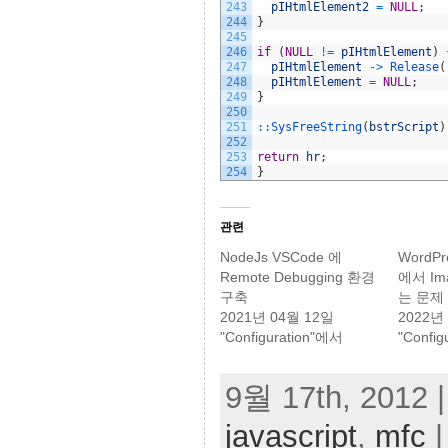
243
pIHtmlElement2
=
NULL
;
244
}
245
246
if
(
NULL
!=
pIHtmlElement
)
247
pIHtmlElement
->
Release
(
248
pIHtmlElement
=
NULL
;
249
}
250
251
::
SysFreeString
(
bstrScript
)
252
253
return
hr
;
254
}
관련
NodeJs VSCode 에
WordP
Remote Debugging 환경
에서 I
구축
는 문제
2021년 04월 12일
2022년
"Configuration"에서
"Confi
9월 17th, 2012 |
javascript
,
mfc
|