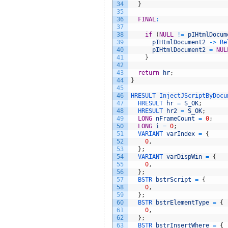
34
}
35
36
FINAL
:
37
38
if
(
NULL
!=
pIHtmlDocum
39
pIHtmlDocument2
->
Re
40
pIHtmlDocument2
=
NUL
41
}
42
43
return
hr
;
44
}
45
46
HRESULT 
InjectJScriptByDocu
47
HRESULT 
hr
=
S_OK
;
48
HRESULT 
hr2
=
S_OK
;
49
LONG
nFrameCount
=
0
;
50
LONG
i
=
0
;
51
VARIANT 
varIndex
=
{
52
0
,
53
}
;
54
VARIANT 
varDispWin
=
{
55
0
,
56
}
;
57
BSTR 
bstrScript
=
{
58
0
,
59
}
;
60
BSTR 
bstrElementType
=
{
61
0
,
62
}
;
63
BSTR 
bstrInsertWhere
=
{