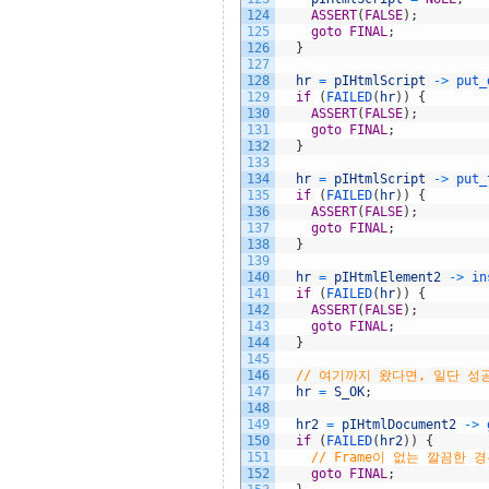
124
ASSERT
(
FALSE
)
;
125
goto
FINAL
;
126
}
127
128
hr
=
pIHtmlScript
->
put_
129
if
(
FAILED
(
hr
)
)
{
130
ASSERT
(
FALSE
)
;
131
goto
FINAL
;
132
}
133
134
hr
=
pIHtmlScript
->
put_
135
if
(
FAILED
(
hr
)
)
{
136
ASSERT
(
FALSE
)
;
137
goto
FINAL
;
138
}
139
140
hr
=
pIHtmlElement2
->
in
141
if
(
FAILED
(
hr
)
)
{
142
ASSERT
(
FALSE
)
;
143
goto
FINAL
;
144
}
145
146
// 여기까지 왔다면, 일단 성
147
hr
=
S_OK
;
148
149
hr2
=
pIHtmlDocument2
->
150
if
(
FAILED
(
hr2
)
)
{
151
// Frame이 없는 깔끔한 
152
goto
FINAL
;