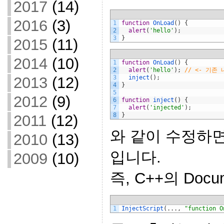
2017
(14)
2016
(3)
1
function
OnLoad
(
)
{
2
alert
(
'hello'
)
;
3
}
2015
(11)
2014
(10)
1
function
OnLoad
(
)
{
2
alert
(
'hello'
)
;
// <- 기존
3
inject
(
)
;
2013
(12)
4
}
5
2012
(9)
6
function
inject
(
)
{
7
alert
(
'injected'
)
;
8
}
2011
(12)
와 같이 수정하면, 
2010
(13)
입니다.
2009
(10)
즉, C++의 Docu
1
InjectScript
(
.
.
.
,
"function O