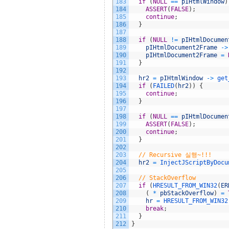
183
if
(
NULL
==
pIHtmlWindow
)
184
ASSERT
(
FALSE
)
;
185
continue
;
186
}
187
188
if
(
NULL
!=
pIHtmlDocumen
189
pIHtmlDocument2Frame
->
190
pIHtmlDocument2Frame
=
191
}
192
193
hr2
=
pIHtmlWindow
->
get
194
if
(
FAILED
(
hr2
)
)
{
195
continue
;
196
}
197
198
if
(
NULL
==
pIHtmlDocumen
199
ASSERT
(
FALSE
)
;
200
continue
;
201
}
202
203
// Recursive 실행~!!!
204
hr2
=
InjectJScriptByDocu
205
206
// StackOverflow
207
if
(
HRESULT_FROM_WIN32
(
ER
208
(
*
pbStackOverflow
)
=
209
hr
=
HRESULT_FROM_WIN32
210
break
;
211
}
212
}