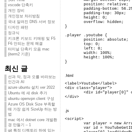
	position: relative;

vscode 단축키
	padding-bottom: 56.25%;

개인 장비
	padding-top: 30px;

개인정보 처리방침
	height: 0;

국내 알려진 DNS 서버 정보
	overflow: hidden;

}

디자인 패턴
정규식
.player .youtube {

키크론 키보드 키매핑 및 F5
	position: absolute;

F6 안되는 문제 해결
	top: 0;

	left: 0;

터미널 단축키 모음 mac
	width: 100%;

(iterm2 기준)
	height: 100%;

}
최신 글
.html
선과 악, 정과 오를 바라보는
인간과 AI
<label>Youtube</label>

azure ubuntu 설치 ver 2022
<div class="player">

	<div id="player[0]" class="youtube"></div>

Ubuntu 에 새 disk 추가
ubuntu openvpn client 구성
Azure OS Disk Size 부족할
때 가장 쉽게 SizeUp 하는 방
.js
법
<script>

mac 에서 dotnet core 개발환
	var player = new Array();

경 만들기 – 1
	var id = YouTubeGetID($('#fd_strYoutubeUrl').val()); // Youtube key

git 특정 디렉토리 하에 있는