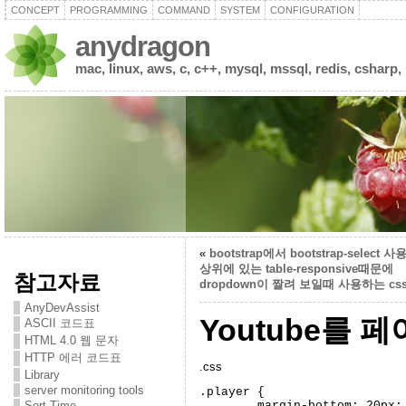
CONCEPT
PROGRAMMING
COMMAND
SYSTEM
CONFIGURATION
anydragon
mac, linux, aws, c, c++, mysql, mssql, redis, csharp,
«
bootstrap에서 bootstrap-select 
상위에 있는 table-responsive때문에
참고자료
dropdown이 짤려 보일때 사용하는 cs
AnyDevAssist
Youtube를 
ASCII 코드표
HTML 4.0 웹 문자
HTTP 에러 코드표
.css
Library
server monitoring tools
.player {

	margin-bottom: 20px;

Sort Time